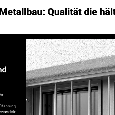
Metallbau: Qualität die häl
nd
hr
Erfahrung
erwandeln