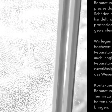
Reparatur
präzise du
Schäden o
handelt, w
professio
gewährlei
Wir legen
hochwertig
Reparatur
auch langl
Reparatur
zuverlässi
das Wesen
Kontaktie
Reparatur
Termin zu 
helfen un
bringen.