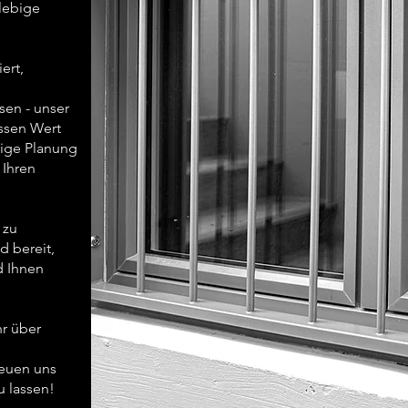
glebige
ert,
en - unser
ossen Wert
tige Planung
 Ihren
 zu
d bereit,
d Ihnen
r über
reuen uns
u lassen!