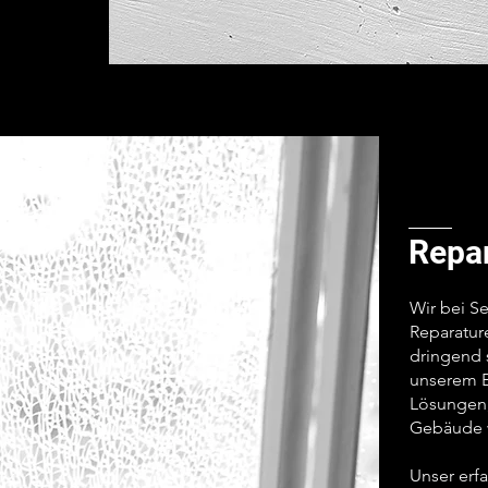
Repa
Wir bei S
Reparature
dringend 
unserem E
Lösungen,
Gebäude w
Unser erfa